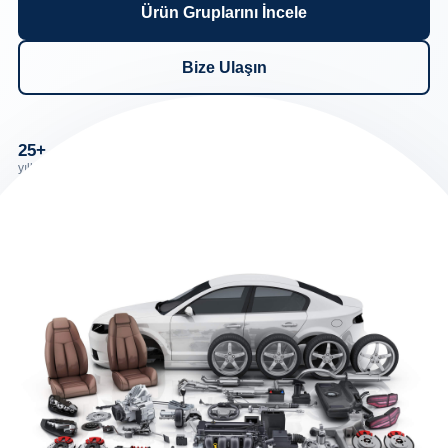
Ürün Gruplarını İncele
Bize Ulaşın
25+
9
Aynı gün
yıllık deneyim
ürün grubu
destek